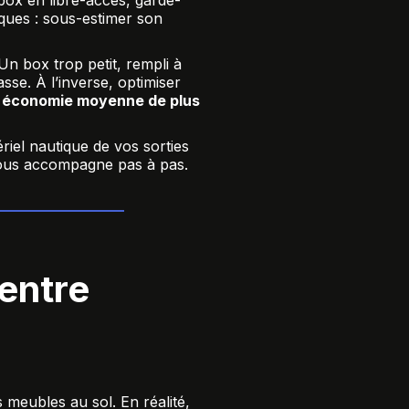
box en libre-accès, garde-
siques : sous-estimer son
 Un box trop petit, rempli à
se. À l’inverse, optimiser
e économie moyenne de plus
riel nautique de vos sorties
vous accompagne pas à pas.
entre
 meubles au sol. En réalité,