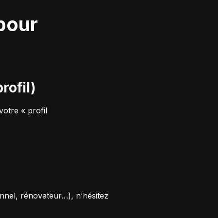
pour
rofil)
votre « profil
nnel, rénovateur…), n’hésitez