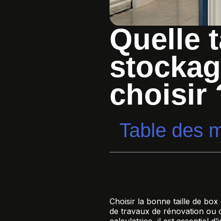
Quelle t
stockag
choisir 
Table des m
Choisir la bonne taille de bo
de travaux de rénovation ou 