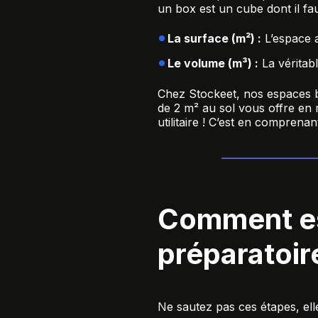
un box est un cube dont il fa
La surface (m²) :
L’espace a
Le volume (m³) :
La véritab
Chez Stockeet, nos espaces b
de 2 m² au sol vous offre en r
utilitaire ! C’est en comprena
Comment es
préparatoir
Ne sautez pas ces étapes, ell