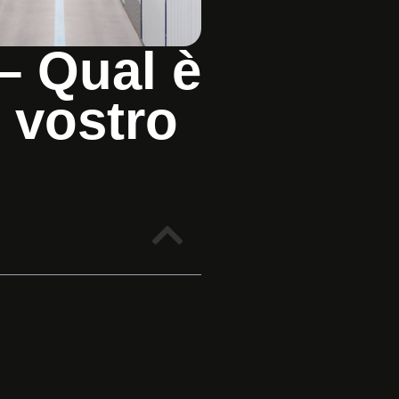
 – Qual è
l vostro