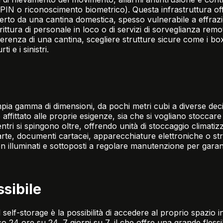
PIN o riconoscimento biometrico). Questa infrastruttura off
ferto da una cantina domestica, spesso vulnerabile a effrazio
ittura di personale in loco o di servizi di sorveglianza rem
ferenza di una cantina, scegliere
strutture sicure come i bo
i e i sinistri.
mpia gamma di dimensioni, da pochi metri cubi a diverse decin
affittato alle proprie esigenze, sia che si vogliano stoccare 
ri si spingono oltre, offrendo unità di stoccaggio climatizza
arte, documenti cartacei, apparecchiature elettroniche o stru
ben illuminati e sottoposti a regolare manutenzione per garan
ssibile
 self-storage è la possibilità di accedere al proprio spazio i
 24 ore su 24, 7 giorni su 7, il che offre una grande flessibi