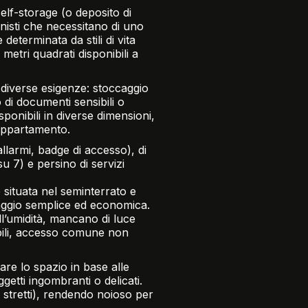
self-storage (o deposito di
onisti che necessitano di uno
eterminata da stili di vita
metri quadrati disponibili a
 diverse esigenze: stoccaggio
di documenti sensibili o
sponibili in diverse dimensioni,
 appartamento.
llarmi, badge di accesso), di
su 7) e persino di servizi
 situata nel seminterrato e
caggio semplice ed economica.
ll’umidità, mancano di luce
bili, accesso comune non
are lo spazio in base alle
tti ingombranti o delicati.
i stretti), rendendo noioso per