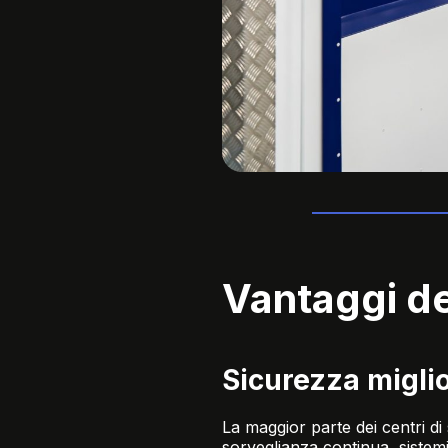
Vantaggi de
Sicurezza migli
La maggior parte dei centri di
sorveglianza continua, sistemi