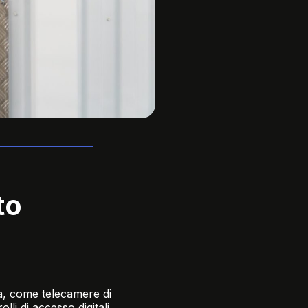
to
dia, come telecamere di
li di accesso digitali