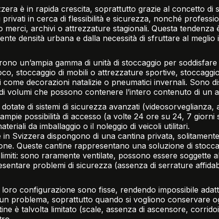
zera è in rapida crescita, soprattutto grazie al concetto di 
 privati in cerca di flessibilità e sicurezza, nonché professi
merci, archivi o attrezzature stagionali. Questa tendenza è d
nte densità urbana e dalla necessità di sfruttare al meglio i 
ffrono un’ampia gamma di unità di stoccaggio per soddisfare
o, stoccaggio di mobili o attrezzature sportive, stoccaggio 
li come decorazioni natalizie o pneumatici invernali. Sono di
andi volumi che possono contenere l’intero contenuto di un
otate di sistemi di sicurezza avanzati (videosorveglianza, a
i ampie possibilità di accesso (a volte 24 ore su 24, 7 giorni 
eriali da imballaggio o il noleggio di veicoli utilitari.
 in Svizzera dispongono di una cantina privata, solitamente
zione. Queste cantine rappresentano una soluzione di stoc
limiti: sono raramente ventilate, possono essere soggette a
sentare problemi di sicurezza (assenza di serrature affida
la loro configurazione sono fisse, rendendo impossibile adatt
n problema, soprattutto quando si vogliono conservare ogge
tine è talvolta limitato (scale, assenza di ascensore, corrido