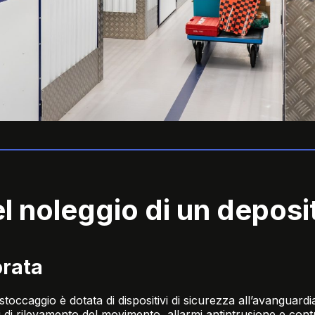
l noleggio di un deposi
orata
 stoccaggio è dotata di dispositivi di sicurezza all’avanguar
 di rilevamento del movimento, allarmi antintrusione e control