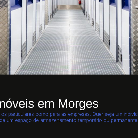
 móveis em Morges
s particulares como para as empresas. Quer seja um indiví
 de um espaço de armazenamento temporário ou permanente, a