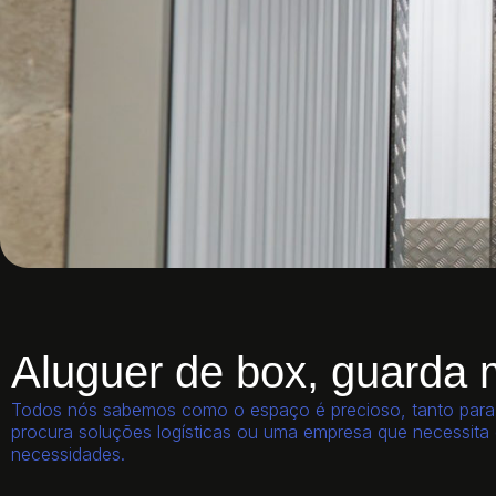
Aluguer de box, guarda
Todos nós sabemos como o espaço é precioso, tanto para o
procura soluções logísticas ou uma empresa que necessita
necessidades.